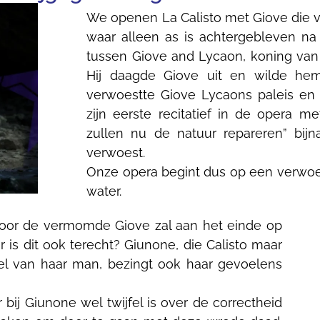
We openen La Calisto met Giove die ve
waar alleen as is achtergebleven na
tussen Giove and Lycaon, koning van 
Hij daagde Giove uit en wilde he
verwoestte Giove Lycaons paleis en
zijn eerste recitatief in de opera 
zullen nu de natuur repareren” bijna
verwoest.
Onze opera begint dus op een verwoes
water.
en door de vermomde Giove zal aan het einde op
 is dit ook terecht? Giunone, die Calisto maar
spel van haar man, bezingt ook haar gevoelens
bij Giunone wel twijfel is over de correctheid