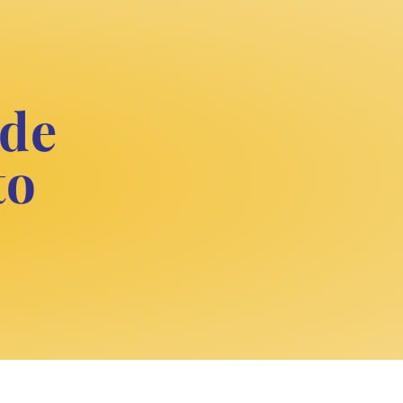
 de
to